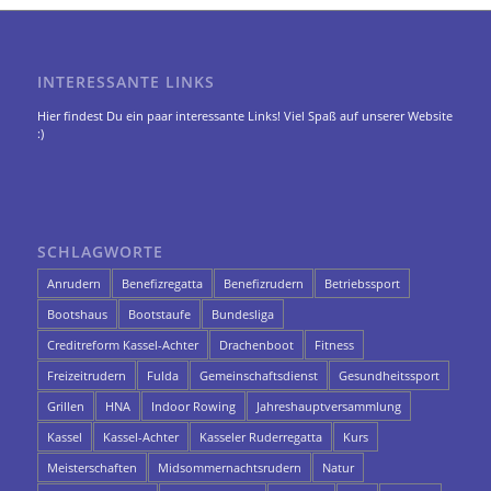
INTERESSANTE LINKS
Hier findest Du ein paar interessante Links! Viel Spaß auf unserer Website
:)
SCHLAGWORTE
Anrudern
Benefizregatta
Benefizrudern
Betriebssport
Bootshaus
Bootstaufe
Bundesliga
Creditreform Kassel-Achter
Drachenboot
Fitness
Freizeitrudern
Fulda
Gemeinschaftsdienst
Gesundheitssport
Grillen
HNA
Indoor Rowing
Jahreshauptversammlung
Kassel
Kassel-Achter
Kasseler Ruderregatta
Kurs
Meisterschaften
Midsommernachtsrudern
Natur