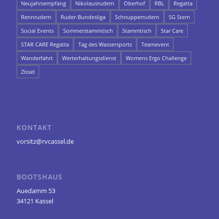
Neujahrsempfang
Nikolausrudern
Oberhof
RBL
Regatta
Rennrudern
Ruder-Bundesliga
Schnupperrudern
SG Stern
Social Events
Sommerstammtisch
Stammtisch
Star Care
STAR CARE Regatta
Tag des Wassersports
Teamevent
Wanderfahrt
Werterhaltungsdienst
Womens Ergo Challenge
Zissel
KONTAKT
vorsitz@rvcassel.de
BOOTSHAUS
Auedamm 53
34121 Kassel