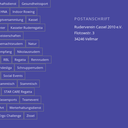
aftsdienst
Gesundheitssport
HNA
Indoor Rowing
POSTANSCHRIFT
uptversammlung
Kassel
Ruderverein Cassel 2010 e.V.
hter
Kasseler Ruderregatta
Flotowstr. 3
eisterschaften
34246 Vellmar
rnachtsrudern
Natur
empfang
Nikolausrudern
RBL
Regatta
Rennrudern
ndesliga
Schnupperrudern
Social Events
ammtisch
Stammtisch
STAR CARE Regatta
assersports
Teamevent
hrt
Werterhaltungsdienst
rgo Challenge
Zissel