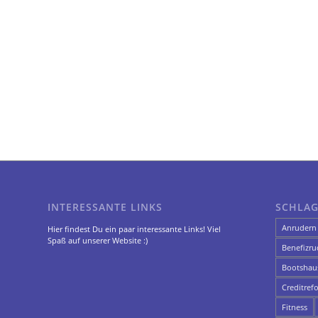
INTERESSANTE LINKS
SCHLA
Anrudern
Hier findest Du ein paar interessante Links! Viel
Spaß auf unserer Website :)
Benefizru
Bootshau
Creditref
Fitness