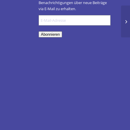
Benachrichtigungen über neue Beiträge
via E-Mail zu erhalten.
E-
Si
Mail-
Adresse
Abonnieren