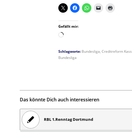
Gefällt mir:
Wird
geladen …
Schlagworte:
Bundesliga
,
Creditreform Kass
Bundesliga
Das könnte Dich auch interessieren
RBL 1.Renntag Dortmund