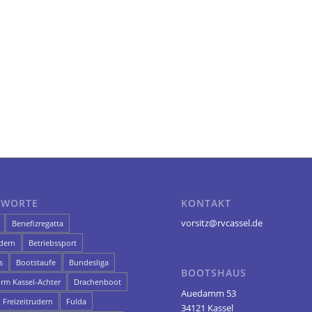
GWORTE
KONTAKT
vorsitz@rvcassel.de
Benefizregatta
dern
Betriebssport
s
Bootstaufe
Bundesliga
BOOTSHAUS
orm Kassel-Achter
Drachenboot
Auedamm 53
Freizeitrudern
Fulda
34121 Kassel