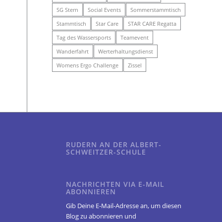
SG Stern
Social Events
Sommerstammtisch
Stammtisch
Star Care
STAR CARE Regatta
Tag des Wassersports
Teamevent
Wanderfahrt
Werterhaltungsdienst
Womens Ergo Challenge
Zissel
RUDERN AN DER ALBERT-
SCHWEITZER-SCHULE
NACHRICHTEN VIA E-MAIL
ABONNIEREN
Gib Deine E-Mail-Adresse an, um diesen
Blog zu abonnieren und