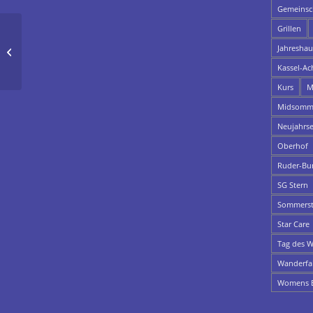
Gemeinsch
Grillen
Jahresha
3Starts -3Siege für Elias Schaubhut
Kassel-Ac
Kurs
M
Midsomme
Neujahrs
Oberhof
Ruder-Bu
SG Stern
Sommerst
Star Care
Tag des W
Wanderfa
Womens E