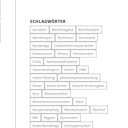
SCHLAGWÖRTER
Anrudern
Benefizregatta
Benefizrudern
Betriebssport
Bootshaus
Bootstaufe
Bundesliga
Creditreform Kassel-Achter
Drachenboot
Fitness
Freizeitrudern
Fulda
Gemeinschaftsdienst
Gesundheitssport
Grillen
HNA
Indoor Rowing
Jahreshauptversammlung
Kassel
Kassel-Achter
Kasseler Ruderregatta
Kurs
Meisterschaften
Midsommernachtsrudern
Natur
Neujahrsempfang
Nikolausrudern
Oberhof
RBL
Regatta
Rennrudern
Ruder-Bundesliga
Schnupperrudern