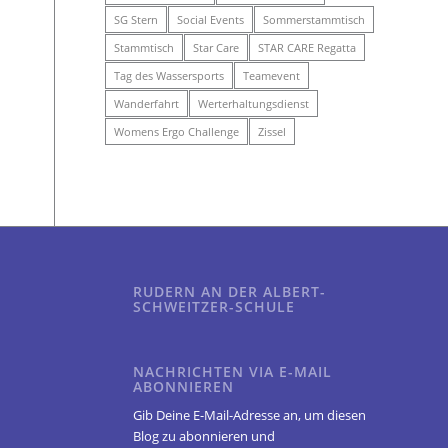
SG Stern
Social Events
Sommerstammtisch
Stammtisch
Star Care
STAR CARE Regatta
Tag des Wassersports
Teamevent
Wanderfahrt
Werterhaltungsdienst
Womens Ergo Challenge
Zissel
RUDERN AN DER ALBERT-
SCHWEITZER-SCHULE
NACHRICHTEN VIA E-MAIL
ABONNIEREN
Gib Deine E-Mail-Adresse an, um diesen
Blog zu abonnieren und