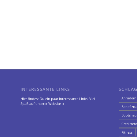
INTERESSANTE LINKS
SCHLA
Anrudern
Hier findest Du ein paar interessante Links! Viel
Spaß auf unserer Website :)
Benefizru
Bootshau
Creditref
Fitness