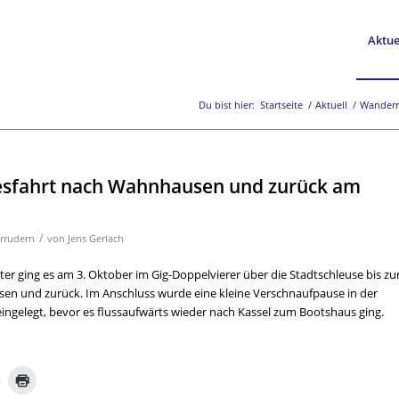
Aktue
Du bist hier:
Startseite
/
Aktuell
/
Wanderr
gesfahrt nach Wahnhausen und zurück am
/
rrudern
von
Jens Gerlach
er ging es am 3. Oktober im Gig-Doppelvierer über die Stadtschleuse bis zu
en und zurück. Im Anschluss wurde eine kleine Verschnaufpause in der
eingelegt, bevor es flussaufwärts wieder nach Kassel zum Bootshaus ging.