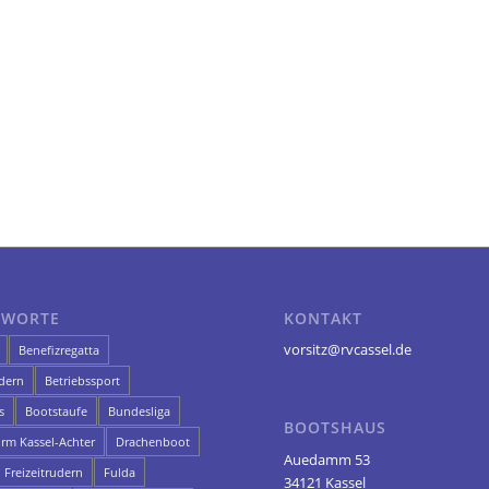
GWORTE
KONTAKT
vorsitz@rvcassel.de
Benefizregatta
dern
Betriebssport
s
Bootstaufe
Bundesliga
BOOTSHAUS
orm Kassel-Achter
Drachenboot
Auedamm 53
Freizeitrudern
Fulda
34121 Kassel