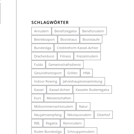
SCHLAGWÖRTER
Anrudern
Benefizregatta
Benefizrudern
Betriebssport
Bootshaus
Bootstaufe
Bundesliga
Creditreform Kassel-Achter
Drachenboot
Fitness
Freizeitrudern
Fulda
Gemeinschaftsdienst
Gesundheitssport
Grillen
HNA
Indoor Rowing
Jahreshauptversammlung
Kassel
Kassel-Achter
Kasseler Ruderregatta
Kurs
Meisterschaften
Midsommernachtsrudern
Natur
Neujahrsempfang
Nikolausrudern
Oberhof
RBL
Regatta
Rennrudern
Ruder-Bundesliga
Schnupperrudern