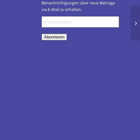
Benachrichtigungen über neue Beiträge
via E-Mail zu erhalten.
E-
Tr
Mail-
Wi
Adresse
Abonnieren