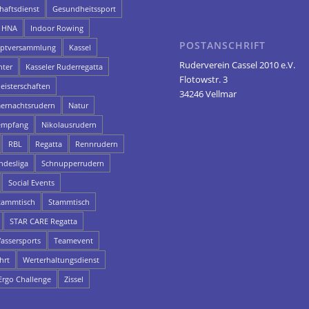
aftsdienst
Gesundheitssport
HNA
Indoor Rowing
POSTANSCHRIFT
uptversammlung
Kassel
Ruderverein Cassel 2010 e.V.
hter
Kasseler Ruderregatta
Flotowstr. 3
eisterschaften
34246 Vellmar
rnachtsrudern
Natur
empfang
Nikolausrudern
RBL
Regatta
Rennrudern
ndesliga
Schnupperrudern
Social Events
ammtisch
Stammtisch
STAR CARE Regatta
assersports
Teamevent
hrt
Werterhaltungsdienst
rgo Challenge
Zissel