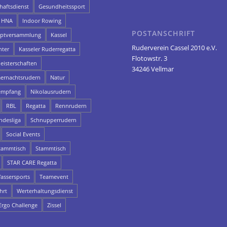
aftsdienst
Gesundheitssport
HNA
Indoor Rowing
POSTANSCHRIFT
uptversammlung
Kassel
Ruderverein Cassel 2010 e.V.
hter
Kasseler Ruderregatta
Flotowstr. 3
eisterschaften
34246 Vellmar
rnachtsrudern
Natur
empfang
Nikolausrudern
RBL
Regatta
Rennrudern
ndesliga
Schnupperrudern
Social Events
ammtisch
Stammtisch
STAR CARE Regatta
assersports
Teamevent
hrt
Werterhaltungsdienst
rgo Challenge
Zissel