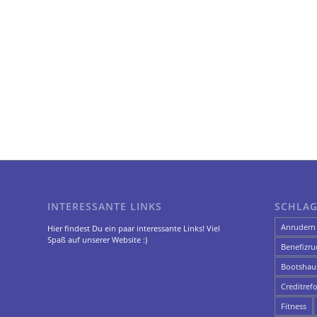
INTERESSANTE LINKS
SCHLA
Anrudern
Hier findest Du ein paar interessante Links! Viel
Spaß auf unserer Website :)
Benefizru
Bootshau
Creditref
Fitness