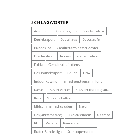
SCHLAGWÖRTER
Anrudern
Benefizregatta
Benefizrudern
Betriebssport
Bootshaus
Bootstaufe
Bundesliga
Creditreform Kassel-Achter
Drachenboot
Fitness
Freizeitrudern
Fulda
Gemeinschaftsdienst
Gesundheitssport
Grillen
HNA
Indoor Rowing
Jahreshauptversammlung
Kassel
Kassel-Achter
Kasseler Ruderregatta
Kurs
Meisterschaften
Midsommernachtsrudern
Natur
Neujahrsempfang
Nikolausrudern
Oberhof
RBL
Regatta
Rennrudern
Ruder-Bundesliga
Schnupperrudern