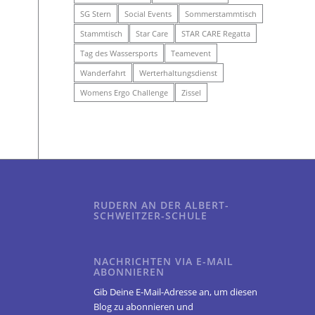
SG Stern
Social Events
Sommerstammtisch
Stammtisch
Star Care
STAR CARE Regatta
Tag des Wassersports
Teamevent
Wanderfahrt
Werterhaltungsdienst
Womens Ergo Challenge
Zissel
RUDERN AN DER ALBERT-
SCHWEITZER-SCHULE
NACHRICHTEN VIA E-MAIL
ABONNIEREN
Gib Deine E-Mail-Adresse an, um diesen
Blog zu abonnieren und