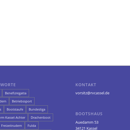
GWORTE
KONTAKT
vorsitz@rvcassel.de
Benefizregatta
dern
Betriebssport
s
Bootstaufe
Bundesliga
BOOTSHAUS
orm Kassel-Achter
Drachenboot
Auedamm 53
Freizeitrudern
Fulda
34121 Kassel