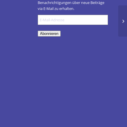
Benachrichtigungen über neue Beiträge
via E-Mail zu erhalten.
E-
Kl
Mail-
Adresse
Abonnieren