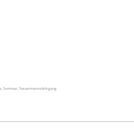
s
,
Seminar
,
Steuermannslehrgang