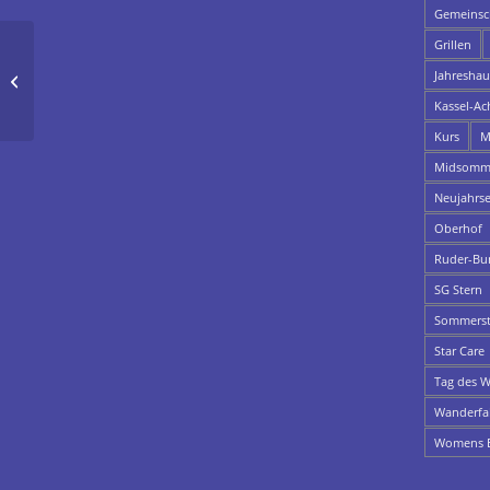
Gemeinsch
Grillen
Jahresha
Virtuelle Jahreshauptversammlung
Kassel-Ac
Kurs
M
Midsomme
Neujahrs
Oberhof
Ruder-Bu
SG Stern
Sommerst
Star Care
Tag des W
Wanderfa
Womens E