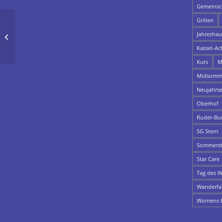
Gemeinsch
Grillen
Sport nun wieder in der
Jahresha
Gemeinschaft möglich
Kassel-Ac
Kurs
M
Midsomme
Neujahrs
Oberhof
Ruder-Bu
SG Stern
Sommerst
Star Care
Tag des W
Wanderfa
Womens E