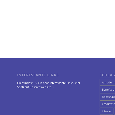
INTERESSANTE LINKS
SCHLA
Anrudern
Hier findest Du ein paar interessante Links! Viel
Spaß auf unserer Website :)
Benefizru
Bootshau
Creditref
Fitness