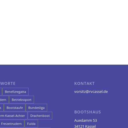
GWORTE
KONTAKT
vorsitz@rvcassel.de
Benefizregatta
dern
Betriebssport
s
Bootstaufe
Bundesliga
BOOTSHAUS
orm Kassel-Achter
Drachenboot
Auedamm 53
Freizeitrudern
Fulda
34121 Kassel