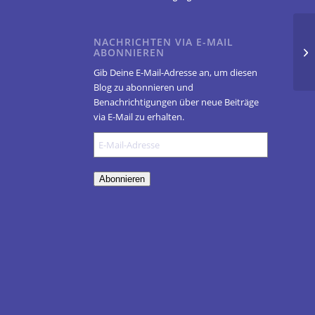
NACHRICHTEN VIA E-MAIL
14
ABONNIEREN
Co
Gib Deine E-Mail-Adresse an, um diesen
Blog zu abonnieren und
Benachrichtigungen über neue Beiträge
via E-Mail zu erhalten.
E-
Mail-
Adresse
Abonnieren