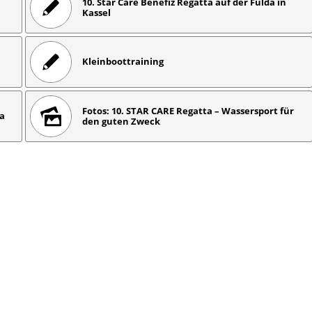
10. Star Care Benefiz Regatta auf der Fulda in
Kassel
Kleinboottraining
Fotos: 10. STAR CARE Regatta – Wassersport für
da
den guten Zweck