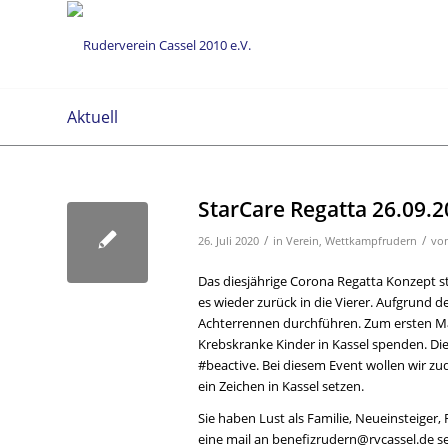
Aktuell
StarCare Regatta 26.09.
/
/
26. Juli 2020
in
Verein
,
Wettkampfrudern
vo
Das diesjährige Corona Regatta Konzept s
es wieder zurück in die Vierer. Aufgrund
Achterrennen durchführen. Zum ersten Mal
Krebskranke Kinder in Kassel spenden. Di
#beactive. Bei diesem Event wollen wir zud
ein Zeichen in Kassel setzen.
Sie haben Lust als Familie, Neueinsteiger,
eine mail an benefizrudern@rvcassel.de s