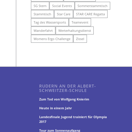
SG Stern
Social Events
Sommerstammtisch
Stammtisch
Star Care
STAR CARE Regatta
Tag des Wassersports
Teamevent
Wanderfahrt
Werterhaltungsdienst
Womens Ergo Challenge
Zissel
RUDERN AN DER ALBERT-
SCHWEITZER-SCHULE
Zum Tod von Wolfgang Knierim
Heute in einem Jahr
Landesfinale Jugend trainiert für Olympia
2017
Tour zum Sonnenaufgang