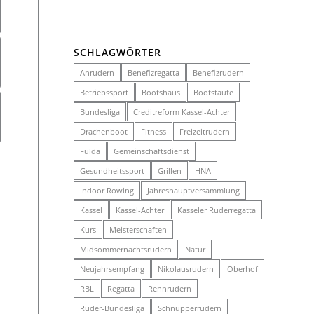
SCHLAGWÖRTER
Anrudern
Benefizregatta
Benefizrudern
Betriebssport
Bootshaus
Bootstaufe
Bundesliga
Creditreform Kassel-Achter
Drachenboot
Fitness
Freizeitrudern
Fulda
Gemeinschaftsdienst
Gesundheitssport
Grillen
HNA
Indoor Rowing
Jahreshauptversammlung
Kassel
Kassel-Achter
Kasseler Ruderregatta
Kurs
Meisterschaften
Midsommernachtsrudern
Natur
Neujahrsempfang
Nikolausrudern
Oberhof
RBL
Regatta
Rennrudern
Ruder-Bundesliga
Schnupperrudern