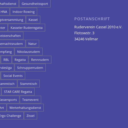
aftsdienst
Gesundheitssport
HNA
Indoor Rowing
POSTANSCHRIFT
uptversammlung
Kassel
Ruderverein Cassel 2010 e.V.
hter
Kasseler Ruderregatta
Flotowstr. 3
eisterschaften
34246 Vellmar
rnachtsrudern
Natur
empfang
Nikolausrudern
RBL
Regatta
Rennrudern
ndesliga
Schnupperrudern
Social Events
ammtisch
Stammtisch
STAR CARE Regatta
assersports
Teamevent
hrt
Werterhaltungsdienst
rgo Challenge
Zissel