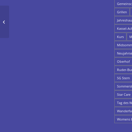
Gemeinsch
Grillen
Jahresha
Paderborner Osterlauf
Kassel-Ac
Kurs
M
Midsomme
Neujahrs
Oberhof
Ruder-Bu
SG Stern
Sommerst
Star Care
Tag des W
Wanderfa
Womens E