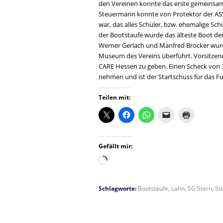
den Vereinen konnte das erste gemeinsame
Steuermann konnte von Protektor der ASS 
war, das alles Schüler, bzw. ehemalige S
der Bootstaufe wurde das älteste Boot der
Werner Gerlach und Manfred Bröcker wurde
Museum des Vereins überführt. Vorsitzen
CARE Hessen zu geben. Einen Scheck von 
nehmen und ist der Startschuss für das Fuß
Teilen mit:
Gefällt mir:
Wird
geladen …
Schlagworte:
Bootstaufe
,
Lahn
,
SG Stern
,
St