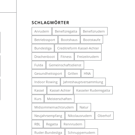
SCHLAGWÖRTER
Anrudern
Benefizregatta
Benefizrudern
Betriebssport
Bootshaus
Bootstaufe
Bundesliga
Creditreform Kassel-Achter
Drachenboot
Fitness
Freizeitrudern
Fulda
Gemeinschaftsdienst
Gesundheitssport
Grillen
HNA
Indoor Rowing
Jahreshauptversammlung
Kassel
Kassel-Achter
Kasseler Ruderregatta
Kurs
Meisterschaften
Midsommernachtsrudern
Natur
Neujahrsempfang
Nikolausrudern
Oberhof
RBL
Regatta
Rennrudern
Ruder-Bundesliga
Schnupperrudern