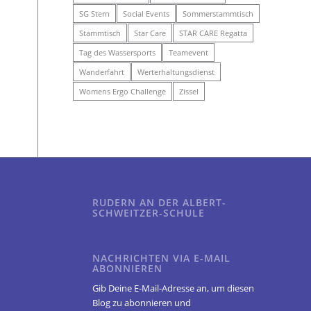
SG Stern
Social Events
Sommerstammtisch
Stammtisch
Star Care
STAR CARE Regatta
Tag des Wassersports
Teamevent
Wanderfahrt
Werterhaltungsdienst
Womens Ergo Challenge
Zissel
RUDERN AN DER ALBERT-
SCHWEITZER-SCHULE
NACHRICHTEN VIA E-MAIL
ABONNIEREN
Gib Deine E-Mail-Adresse an, um diesen
Blog zu abonnieren und