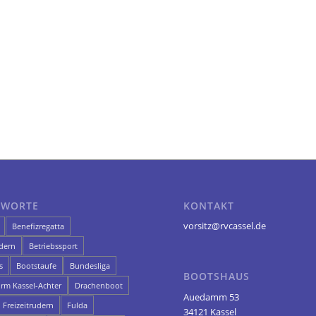
GWORTE
KONTAKT
vorsitz@rvcassel.de
Benefizregatta
dern
Betriebssport
s
Bootstaufe
Bundesliga
BOOTSHAUS
orm Kassel-Achter
Drachenboot
Auedamm 53
Freizeitrudern
Fulda
34121 Kassel