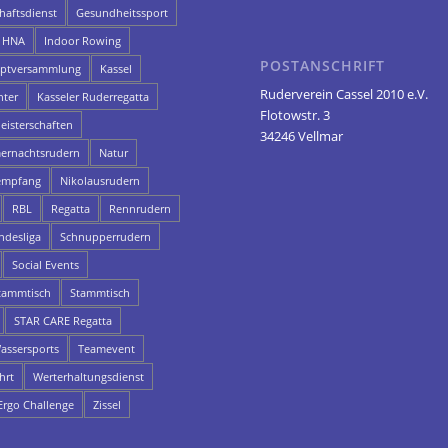
aftsdienst
Gesundheitssport
HNA
Indoor Rowing
POSTANSCHRIFT
uptversammlung
Kassel
Ruderverein Cassel 2010 e.V.
hter
Kasseler Ruderregatta
Flotowstr. 3
eisterschaften
34246 Vellmar
rnachtsrudern
Natur
empfang
Nikolausrudern
RBL
Regatta
Rennrudern
ndesliga
Schnupperrudern
Social Events
ammtisch
Stammtisch
STAR CARE Regatta
assersports
Teamevent
hrt
Werterhaltungsdienst
rgo Challenge
Zissel