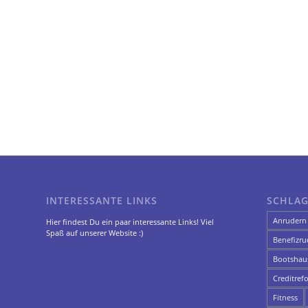
INTERESSANTE LINKS
SCHLA
Anrudern
Hier findest Du ein paar interessante Links! Viel
Spaß auf unserer Website :)
Benefizru
Bootshau
Creditref
Fitness