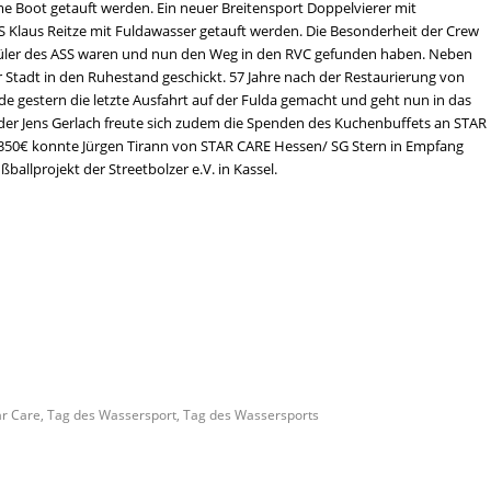
 Boot getauft werden. Ein neuer Breitensport Doppelvierer mit
Klaus Reitze mit Fuldawasser getauft werden. Die Besonderheit der Crew
chüler des ASS waren und nun den Weg in den RVC gefunden haben. Neben
 Stadt in den Ruhestand geschickt. 57 Jahre nach der Restaurierung von
 gestern die letzte Ausfahrt auf der Fulda gemacht und geht nun in das
der Jens Gerlach freute sich zudem die Spenden des Kuchenbuffets an STAR
350€ konnte Jürgen Tirann von STAR CARE Hessen/ SG Stern in Empfang
ballprojekt der Streetbolzer e.V. in Kassel.
ar Care
,
Tag des Wassersport
,
Tag des Wassersports