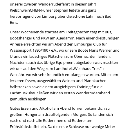
unserer zweiten Wanderruderfahrt in diesem Jahr!
KielschweinCHEN-Führer Stephan leitete uns ganz
hervorragend von Limburg über die schöne Lahn nach Bad
Ems.
Unser Wochenende startete am Freitagnachmittag mit Bus,
Bootshänger und PKW am Auedamm. Nach einer dreistündigen
Anreise erreichten wir am Abend den Limburger Club für
Wassersport 1895/1907 e.V., wo unsere Boote Hans Werner und
Uranus ein lauschiges Plätzchen zum Übernachten fanden.
Nachdem auch das übrige Equipment abgeladen war, machten
wir uns auf den Weg zum Landhotel „Weinhaus Treis“ in
Weinähr, wo wir sehr freundlich empfangen wurden. Mit einem
leckeren Essen, ausgewählten Weinen und Pfannkuchen
halbtrocken sowie einem ausgiebigem Training für die
Lachmuskulatur ließen wir den ersten Wanderruderabend
gemütlich ausklingen.
Gutes Essen und Alkohol am Abend führen bekanntlich zu
großem Hunger am drauffolgenden Morgen. So fanden sich
nach und nach alle Ruderinnen und Ruderer am
Frühstücksbuffet ein. Da die erste Schleuse nur wenige Meter