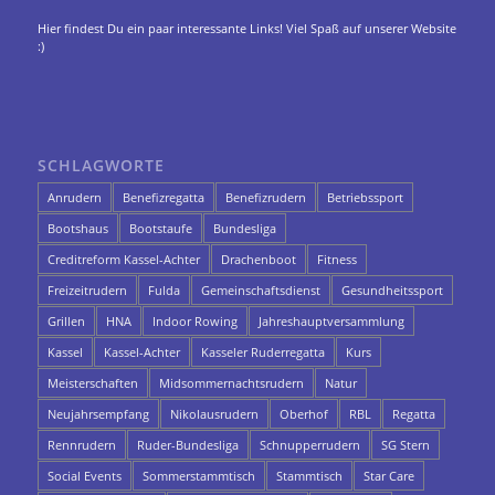
Hier findest Du ein paar interessante Links! Viel Spaß auf unserer Website
:)
SCHLAGWORTE
Anrudern
Benefizregatta
Benefizrudern
Betriebssport
Bootshaus
Bootstaufe
Bundesliga
Creditreform Kassel-Achter
Drachenboot
Fitness
Freizeitrudern
Fulda
Gemeinschaftsdienst
Gesundheitssport
Grillen
HNA
Indoor Rowing
Jahreshauptversammlung
Kassel
Kassel-Achter
Kasseler Ruderregatta
Kurs
Meisterschaften
Midsommernachtsrudern
Natur
Neujahrsempfang
Nikolausrudern
Oberhof
RBL
Regatta
Rennrudern
Ruder-Bundesliga
Schnupperrudern
SG Stern
Social Events
Sommerstammtisch
Stammtisch
Star Care