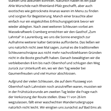
stärken und abkühlen konnten. Natürlich haben es ein paar
Ahle Würschde nach Rheinland-Pfalz geschafft, aber auch
exotisches wie getrocknete Ananas waren im Menu zu finden
und sorgten für Begeisterung. Manch einer brauchte aber
einfach nur ein eisgekühltes Erfrischungsgetränk bevor wir
wieder ablegten. Nach zwei weiteren Schleusen vorbei am
Wassekraftwerk Cramberg erreichten wir den Gasthof „Zum
Lahntal“ in Laurenburg, wo uns die Sonne energisch zur
Aufnahme weiterer kalter Getränke aufforderte. Das ließen wir
uns natürlich nicht zwei Mal sagen, zumal es die traditionellen
Schleusenschnäpse aus nicht mehr nachvollziehbaren Gründen
nicht in die Boote geschafft haben. Danach bewältigten wir die
verbleibenden 8 km bis nach Obernhof und schlugen den Weg
zurück zur Unterkunft ein, wo wir den Tag wieder bei
Gaumenfreuden und viel Humor abschlossen.
Aufgrund der vielen Schleusen, die auf dem Flussweg von
Obernhof nach Lahnstein noch anzutreffen waren, mussten wir
in der Frühstücksrunde am zweiten Tag leider die Frage nach
der Verkürzung der Route stellen. Etwa 11 von 26 km
wegzulassen, fällt einer waschechten Wanderrudergruppe
natürlich nicht leicht. Wir einigten uns zunächst auf Bad Ems als