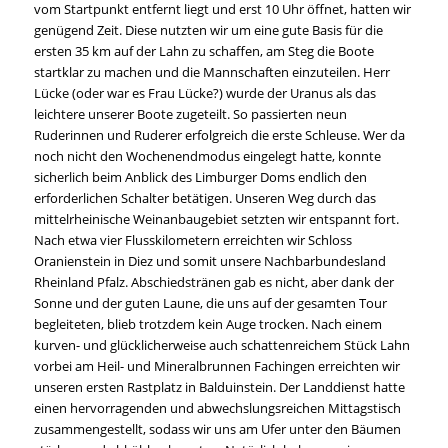
vom Startpunkt entfernt liegt und erst 10 Uhr öffnet, hatten wir
genügend Zeit. Diese nutzten wir um eine gute Basis für die
ersten 35 km auf der Lahn zu schaffen, am Steg die Boote
startklar zu machen und die Mannschaften einzuteilen. Herr
Lücke (oder war es Frau Lücke?) wurde der Uranus als das
leichtere unserer Boote zugeteilt. So passierten neun
Ruderinnen und Ruderer erfolgreich die erste Schleuse. Wer da
noch nicht den Wochenendmodus eingelegt hatte, konnte
sicherlich beim Anblick des Limburger Doms endlich den
erforderlichen Schalter betätigen. Unseren Weg durch das
mittelrheinische Weinanbaugebiet setzten wir entspannt fort.
Nach etwa vier Flusskilometern erreichten wir Schloss
Oranienstein in Diez und somit unsere Nachbarbundesland
Rheinland Pfalz. Abschiedstränen gab es nicht, aber dank der
Sonne und der guten Laune, die uns auf der gesamten Tour
begleiteten, blieb trotzdem kein Auge trocken. Nach einem
kurven- und glücklicherweise auch schattenreichem Stück Lahn
vorbei am Heil- und Mineralbrunnen Fachingen erreichten wir
unseren ersten Rastplatz in Balduinstein. Der Landdienst hatte
einen hervorragenden und abwechslungsreichen Mittagstisch
zusammengestellt, sodass wir uns am Ufer unter den Bäumen