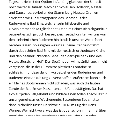
Tagesendziel mit der Option in Abhängigkeit von der Uhrzeit
noch weiter zu fahren. Nach den Schleusen Hollerich, Nassau
und Dausenau, vorbei an der Stammburg Nassau-Oranien
erreichten wir zur Mittagspause das Bootshaus des
Rudervereins Bad Ems, welcher sehr hilfsbereite und
zuvorkommende Mitglieder hat. Denn mit einer Bierzeltgarnitur
pausiert es sich ja doch besser, gleichzeitig konnten wir uns von
den einheimischen Ruderern hinsichtlich unserer Weiterfahrt
beraten lassen. So einigten wir uns auf eine Stadtrundfahrt
durch das schöne Bad Ems mit der russisch-orthodoxen Kirche
und den beeindruckenden Gebäuden der Spielbank und des
Hotels „Russicher Hof“. Den Spaß haben wir natürlich auch nicht
vergessen, die in der Flussmitte platzierte Fontaine ist
schließlich nur dazu da, um vorbeiziehenden Ruderinnen und
Ruderern eine Abkühlung zu verschaffen. Außerdem kann auch
ein kleines Bootsrennen nicht schaden, was auch die lauten
Zurufe der Bad Emser Passanten am Ufer bestätigten. Das hat
sich auf jeden Fall gelohnt und bildete einen tollen Abschluss für
unser gemeinsames Wochenende. Besonderen Spaß hatte
dabei sicherlich unser KielschweinCHEN im Bug der Hans
Werner. Wer nicht weiß, was das ist oder schon immer mal über
mögliche Verniedlichungsformen wie SchweinCHEN oder