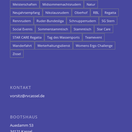
Meisterschaften
Midsommernachtsrudern
Natur
Neujahrsempfang
Nikolausrudern
Oberhof
RBL
Regatta
Rennrudern
Ruder-Bundesliga
Schnupperrudern
SG Stern
Social Events
Sommerstammtisch
Stammtisch
Star Care
STAR CARE Regatta
Tag des Wassersports
Teamevent
Wanderfahrt
Werterhaltungsdienst
Womens Ergo Challenge
Zissel
KONTAKT
vorsitz@rvcassel.de
BOOTSHAUS
Auedamm 53
34121 Kassel