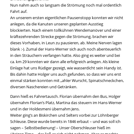
Nun nahm auch so langsam die Strömung noch mal ordentlich
Fahrt auf.
An unserem ersten eigentlichen Pausenstopp konnten wir nicht
anlegen, da die Kanuten unseren geplanten Ausstieg
blockierten. Nach einem tollkühnen Wendemanöver und einer
kräftezehrenden Strecke gegen die Strömung, brachen wir
dieses Vorhaben, in Leun zu pausieren, ab. Meine Nerven lagen
blank :-). Zumal der Hans-Werner sich auch noch abenteuerlich
in den Sträuchern verfangen hatte. Also ging es weiter und bei
ca. km 29 konnten wir dann alle erfolgreich anlegen. Als kleine
Einlage hat uns Rüdiger gezeigt, wie wasserdicht sein Handy ist.
Bis dahin hatte Holger uns auch gefunden, so dass wir uns erst
einmal stärken konnten mit „ahler Wurscht, Spinatschneckchen,
diversen Naschereien und Getränken.
Dann hieß es Fahrertausch. Florian übernahm den Bus, Holger
übernahm Florian’s Platz, Martina das steuern im Hans-Werner
und in der Holdesmeni übernahm Jens.
Weiter ging’s an Biskirchen und Selters vorbei zur Löhnberger
Schleuse. Diese wurde bereits in 1846 erbaut – und was soll ich
sagen – Selbstbedienung! – Unser Oberschleuser hieß im