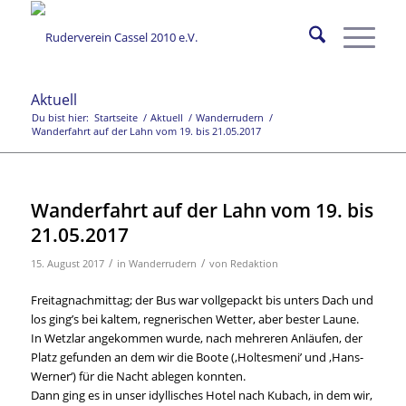
Aktuell
Du bist hier:
Startseite
/
Aktuell
/
Wanderrudern
/
Wanderfahrt auf der Lahn vom 19. bis 21.05.2017
Wanderfahrt auf der Lahn vom 19. bis
21.05.2017
/
/
15. August 2017
in
Wanderrudern
von
Redaktion
Freitagnachmittag; der Bus war vollgepackt bis unters Dach und
los ging’s bei kaltem, regnerischen Wetter, aber bester Laune.
In Wetzlar angekommen wurde, nach mehreren Anläufen, der
Platz gefunden an dem wir die Boote (‚Holtesmeni’ und ‚Hans-
Werner‘) für die Nacht ablegen konnten.
Dann ging es in unser idyllisches Hotel nach Kubach, in dem wir,