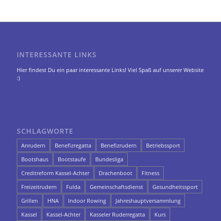
INTERESSANTE LINKS
Hier findest Du ein paar interessante Links! Viel Spaß auf unserer Website
:)
SCHLAGWORTE
Anrudern
Benefizregatta
Benefizrudern
Betriebssport
Bootshaus
Bootstaufe
Bundesliga
Creditreform Kassel-Achter
Drachenboot
Fitness
Freizeitrudern
Fulda
Gemeinschaftsdienst
Gesundheitssport
Grillen
HNA
Indoor Rowing
Jahreshauptversammlung
Kassel
Kassel-Achter
Kasseler Ruderregatta
Kurs