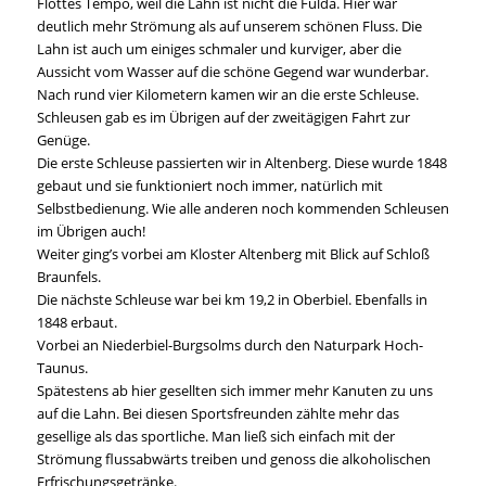
Flottes Tempo, weil die Lahn ist nicht die Fulda. Hier war
deutlich mehr Strömung als auf unserem schönen Fluss. Die
Lahn ist auch um einiges schmaler und kurviger, aber die
Aussicht vom Wasser auf die schöne Gegend war wunderbar.
Nach rund vier Kilometern kamen wir an die erste Schleuse.
Schleusen gab es im Übrigen auf der zweitägigen Fahrt zur
Genüge.
Die erste Schleuse passierten wir in Altenberg. Diese wurde 1848
gebaut und sie funktioniert noch immer, natürlich mit
Selbstbedienung. Wie alle anderen noch kommenden Schleusen
im Übrigen auch!
Weiter ging’s vorbei am Kloster Altenberg mit Blick auf Schloß
Braunfels.
Die nächste Schleuse war bei km 19,2 in Oberbiel. Ebenfalls in
1848 erbaut.
Vorbei an Niederbiel-Burgsolms durch den Naturpark Hoch-
Taunus.
Spätestens ab hier gesellten sich immer mehr Kanuten zu uns
auf die Lahn. Bei diesen Sportsfreunden zählte mehr das
gesellige als das sportliche. Man ließ sich einfach mit der
Strömung flussabwärts treiben und genoss die alkoholischen
Erfrischungsgetränke.