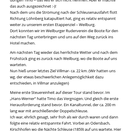
übrigen Timo – das ließ er sich nicht nehmen. Aber er machte
das auch ausgezeichnet :-)!
Nach dem uns die Strömung nach der Schleusenausfahrt flott
Richtung Löhnberg katapultiert hat, ging es relativ entspannt
weiter zu unserem ersten Etappenziel – Weilburg.
Dort konnten wir im Weilburger Ruderverein die Boote für den
nächsten Tag unterbringen und uns auf den Weg zurück ins
Hotel machen.
Am nächsten Tag wieder das herrlichste Wetter und nach dem
Frühstück ging es zurück nach Weilburg, wo die Boote auf uns
warteten.
Nun hieß unser letztes Ziel Villmar- ca. 22 km. (Wir hatten uns
wg. der etwas beschwerlichen Anlegemöglichkeit dazu
entschieden, in Villmar anzulegen)
Meine erste Steuereinheit auf dieser Tour stand bevor. Im
„Hans-Werner“ hatte Timo das Vergnügen. Und gleich die erste
Herausforderung stand bevor. Ein Kanaltunnel, der ca. 200 m
lang war mit anschließender Doppelschleuse.
Ich war, ehrlich gesagt, sehr froh als wir durch waren und dann
folgte eine relativ entspannte Fahrt. Vorbei an Odersbach,
Kirschhofen wo die Nächte Schleuse (1859) auf uns wartete. Hier