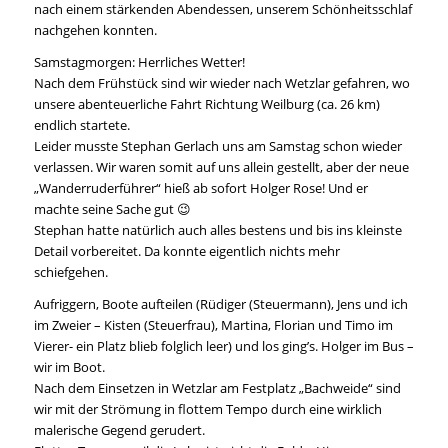
nach einem stärkenden Abendessen, unserem Schönheitsschlaf
nachgehen konnten.
Samstagmorgen: Herrliches Wetter!
Nach dem Frühstück sind wir wieder nach Wetzlar gefahren, wo
unsere abenteuerliche Fahrt Richtung Weilburg (ca. 26 km)
endlich startete.
Leider musste Stephan Gerlach uns am Samstag schon wieder
verlassen. Wir waren somit auf uns allein gestellt, aber der neue
„Wanderruderführer“ hieß ab sofort Holger Rose! Und er
machte seine Sache gut 😉
Stephan hatte natürlich auch alles bestens und bis ins kleinste
Detail vorbereitet. Da konnte eigentlich nichts mehr
schiefgehen.
Aufriggern, Boote aufteilen (Rüdiger (Steuermann), Jens und ich
im Zweier – Kisten (Steuerfrau), Martina, Florian und Timo im
Vierer- ein Platz blieb folglich leer) und los ging’s. Holger im Bus –
wir im Boot.
Nach dem Einsetzen in Wetzlar am Festplatz „Bachweide“ sind
wir mit der Strömung in flottem Tempo durch eine wirklich
malerische Gegend gerudert.