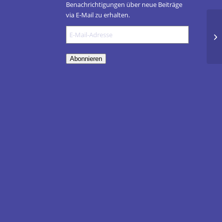
Benachrichtigungen über neue Beiträge
via E-Mail zu erhalten.
E-
Wa
Mail-
bi
Adresse
Abonnieren