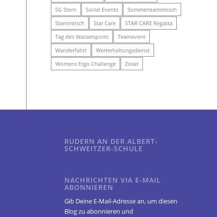
SG Stern
Social Events
Sommerstammtisch
Stammtisch
Star Care
STAR CARE Regatta
Tag des Wassersports
Teamevent
Wanderfahrt
Werterhaltungsdienst
Womens Ergo Challenge
Zissel
RUDERN AN DER ALBERT-
SCHWEITZER-SCHULE
NACHRICHTEN VIA E-MAIL
ABONNIEREN
Gib Deine E-Mail-Adresse an, um diesen
Blog zu abonnieren und