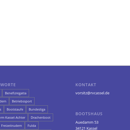
GWORTE
KONTAKT
vorsitz@rvcassel.de
Benefizregatta
dern
Betriebssport
s
Bootstaufe
Bundesliga
BOOTSHAUS
orm Kassel-Achter
Drachenboot
Auedamm 53
Freizeitrudern
Fulda
34121 Kassel