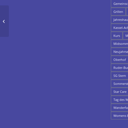
Gemeinsch
Grillen
Jahresha
81. Kasseler
Kassel-Ac
Ruderregatta
Kurs
M
Midsomme
Neujahrs
Oberhof
Ruder-Bu
SG Stern
Sommerst
Star Care
Tag des W
Wanderfa
Womens E