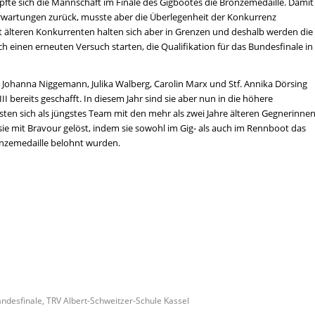
pfte sich die Mannschaft im Finale des Gigbootes die Bronzemedaille. Damit
Erwartungen zurück, musste aber die Überlegenheit der Konkurrenz
 älteren Konkurrenten halten sich aber in Grenzen und deshalb werden die
h einen erneuten Versuch starten, die Qualifikation für das Bundesfinale in
Johanna Niggemann, Julika Walberg, Carolin Marx und Stf. Annika Dörsing
 bereits geschafft. In diesem Jahr sind sie aber nun in die höhere
ten sich als jüngstes Team mit den mehr als zwei Jahre älteren Gegnerinne
ie mit Bravour gelöst, indem sie sowohl im Gig- als auch im Rennboot das
ronzemedaille belohnt wurden.
andesfinale
,
TRV Albert-Schweitzer-Schule Kassel