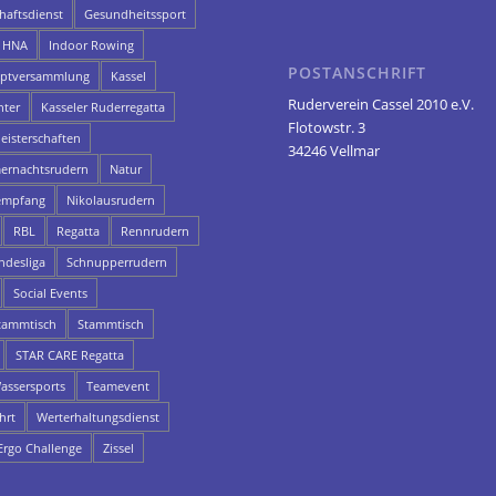
aftsdienst
Gesundheitssport
HNA
Indoor Rowing
POSTANSCHRIFT
uptversammlung
Kassel
Ruderverein Cassel 2010 e.V.
hter
Kasseler Ruderregatta
Flotowstr. 3
eisterschaften
34246 Vellmar
rnachtsrudern
Natur
empfang
Nikolausrudern
RBL
Regatta
Rennrudern
ndesliga
Schnupperrudern
Social Events
ammtisch
Stammtisch
STAR CARE Regatta
assersports
Teamevent
hrt
Werterhaltungsdienst
rgo Challenge
Zissel