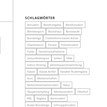
SCHLAGWÖRTER
Anrudern
Benefizregatta
Benefizrudern
Betriebssport
Bootshaus
Bootstaufe
Bundesliga
Creditreform Kassel-Achter
Drachenboot
Fitness
Freizeitrudern
Fulda
Gemeinschaftsdienst
Gesundheitssport
Grillen
HNA
Indoor Rowing
Jahreshauptversammlung
Kassel
Kassel-Achter
Kasseler Ruderregatta
Kurs
Meisterschaften
Midsommernachtsrudern
Natur
Neujahrsempfang
Nikolausrudern
Oberhof
RBL
Regatta
Rennrudern
Ruder-Bundesliga
Schnupperrudern