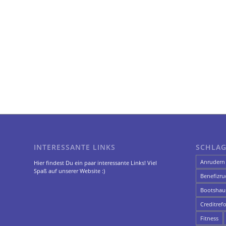
INTERESSANTE LINKS
SCHLA
Anrudern
Hier findest Du ein paar interessante Links! Viel
Spaß auf unserer Website :)
Benefizru
Bootshau
Creditref
Fitness