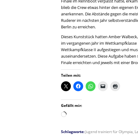
Finale im Rennboot verpasst hatte, erkäm
blieb die Crew etwas hinter den eigenen 
anerkennen. Die Abstände gegen die meist
Ruderer im nächsten Jahr selbstverständlic
Berlin zu erreichen.
Dieses Kunststück hatten Amber Walbeck, 
im vergangenen Jahr im Wettkampfklasse III
Wettkampfklasse II aufgestiegen und muss
auseinandersetzen. Diese Aufgabe haben s
Finale erreichten und jeweils mit einer B
Teilen mit:
Gefällt mir:
Wird
geladen …
Schlagworte:
Jugend trainiert für Olympia
,
L