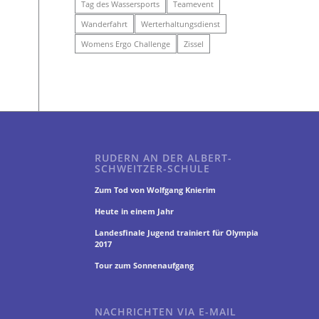
Tag des Wassersports
Teamevent
Wanderfahrt
Werterhaltungsdienst
Womens Ergo Challenge
Zissel
RUDERN AN DER ALBERT-
SCHWEITZER-SCHULE
Zum Tod von Wolfgang Knierim
Heute in einem Jahr
Landesfinale Jugend trainiert für Olympia
2017
Tour zum Sonnenaufgang
NACHRICHTEN VIA E-MAIL