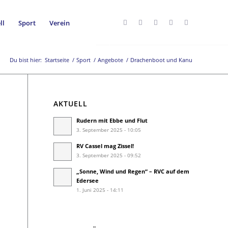
ll
Sport
Verein
Du bist hier:
Startseite
/
Sport
/
Angebote
/
Drachenboot und Kanu
AKTUELL
Rudern mit Ebbe und Flut
3. September 2025 - 10:05
RV Cassel mag Zissel!
3. September 2025 - 09:52
„Sonne, Wind und Regen“ – RVC auf dem
Edersee
1. Juni 2025 - 14:11