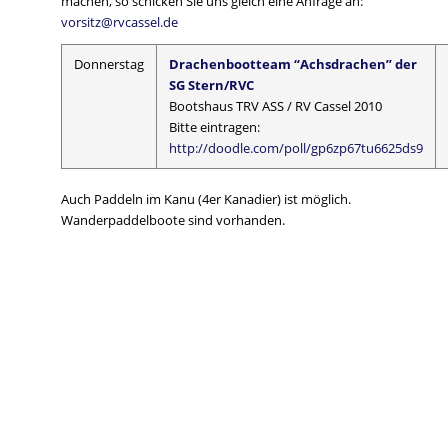
machen, so schicken Sie uns gleich eine Anfrage an:
vorsitz@rvcassel.de
Donnerstag
Drachenbootteam “Achsdrachen” der
SG Stern/RVC
Bootshaus TRV ASS / RV Cassel 2010
Bitte eintragen:
http://doodle.com/poll/gp6zp67tu6625ds9
Auch Paddeln im Kanu (4er Kanadier) ist möglich.
Wanderpaddelboote sind vorhanden.