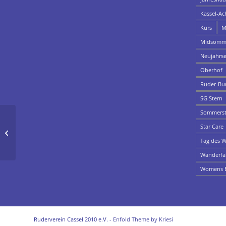
Kassel-Ac
Kurs
M
Midsomme
Neujahrs
Oberhof
Ruder-Bu
SG Stern
Sommerst
Star Care
Benefizrudern
Tag des W
Wanderfa
Womens E
Ruderverein Cassel 2010 e.V. -
Enfold Theme by Kriesi