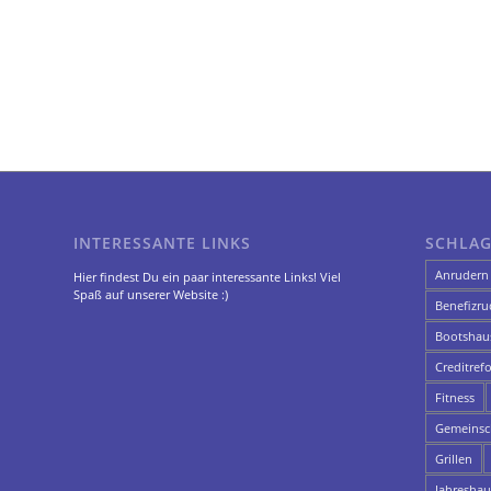
INTERESSANTE LINKS
SCHLA
Anrudern
Hier findest Du ein paar interessante Links! Viel
Spaß auf unserer Website :)
Benefizru
Bootshau
Creditref
Fitness
Gemeinsch
Grillen
Jahresha