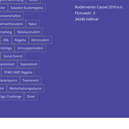
Ruderverein Cassel 2010 e.V.
hter
Kasseler Ruderregatta
Flotowstr. 3
eisterschaften
34246 Vellmar
rnachtsrudern
Natur
empfang
Nikolausrudern
RBL
Regatta
Rennrudern
ndesliga
Schnupperrudern
Social Events
ammtisch
Stammtisch
STAR CARE Regatta
assersports
Teamevent
hrt
Werterhaltungsdienst
rgo Challenge
Zissel