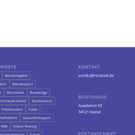
GWORTE
KONTAKT
vorsitz@rvcassel.de
Benefizregatta
dern
Betriebssport
s
Bootstaufe
Bundesliga
BOOTSHAUS
orm Kassel-Achter
Drachenboot
Auedamm 53
Freizeitrudern
Fulda
34121 Kassel
aftsdienst
Gesundheitssport
HNA
Indoor Rowing
POSTANSCHRIFT
uptversammlung
Kassel