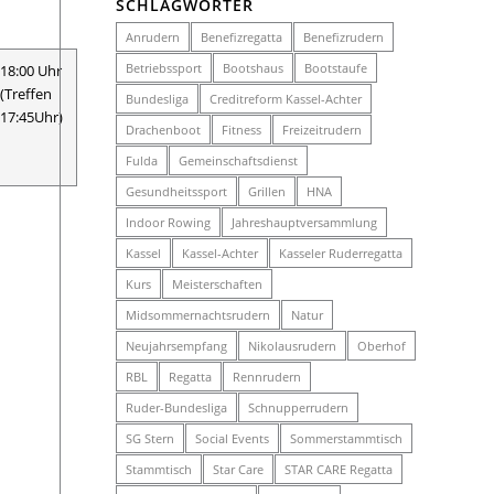
SCHLAGWÖRTER
Anrudern
Benefizregatta
Benefizrudern
Betriebssport
Bootshaus
Bootstaufe
18:00 Uhr
(Treffen
Bundesliga
Creditreform Kassel-Achter
17:45Uhr)
Drachenboot
Fitness
Freizeitrudern
Fulda
Gemeinschaftsdienst
Gesundheitssport
Grillen
HNA
Indoor Rowing
Jahreshauptversammlung
Kassel
Kassel-Achter
Kasseler Ruderregatta
Kurs
Meisterschaften
Midsommernachtsrudern
Natur
Neujahrsempfang
Nikolausrudern
Oberhof
RBL
Regatta
Rennrudern
Ruder-Bundesliga
Schnupperrudern
SG Stern
Social Events
Sommerstammtisch
Stammtisch
Star Care
STAR CARE Regatta