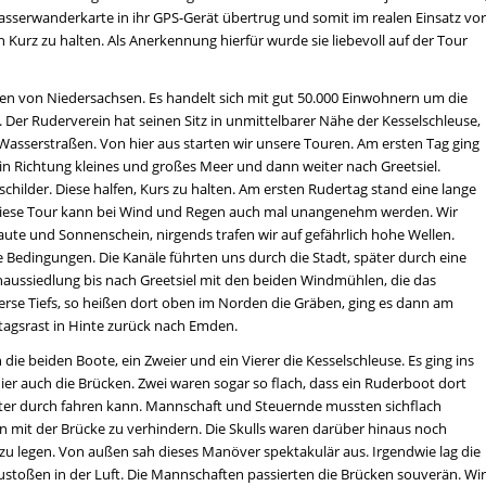
sserwanderkarte in ihr GPS-Gerät übertrug und somit im realen Einsatz vor
n Kurz zu halten. Als Anerkennung hierfür wurde sie liebevoll auf der Tour
n von Niedersachsen. Es handelt sich mit gut 50.000 Einwohnern um die
. Der Ruderverein hat seinen Sitz in unmittelbarer Nähe der Kesselschleuse,
Wasserstraßen. Von hier aus starten wir unsere Touren. Am ersten Tag ging
in Richtung kleines und großes Meer und dann weiter nach Greetsiel.
schilder. Diese halfen, Kurs zu halten. Am ersten Rudertag stand eine lange
Diese Tour kann bei Wind und Regen auch mal unangenehm werden. Wir
aute und Sonnenschein, nirgends trafen wir auf gefährlich hohe Wellen.
e Bedingungen. Die Kanäle führten uns durch die Stadt, später durch eine
ussiedlung bis nach Greetsiel mit den beiden Windmühlen, die das
verse Tiefs, so heißen dort oben im Norden die Gräben, ging es dann am
ttagsrast in Hinte zurück nach Emden.
 die beiden Boote, ein Zweier und ein Vierer die Kesselschleuse. Es ging ins
 hier auch die Brücken. Zwei waren sogar so flach, dass ein Ruderboot dort
ter durch fahren kann. Mannschaft und Steuernde mussten sichflach
on mit der Brücke zu verhindern. Die Skulls waren darüber hinaus noch
zu legen. Von außen sah dieses Manöver spektakulär aus. Irgendwie lag die
stoßen in der Luft. Die Mannschaften passierten die Brücken souverän. Wir