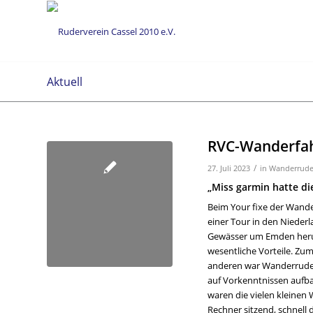
Aktuell
RVC-Wanderfah
/
27. Juli 2023
in
Wanderrude
„Miss garmin hatte die
Beim Your fixe der Wand
einer Tour in den Niederl
Gewässer um Emden herum 
wesentliche Vorteile. Zu
anderen war Wanderruderw
auf Vorkenntnissen aufb
waren die vielen kleine
Rechner sitzend, schnell d