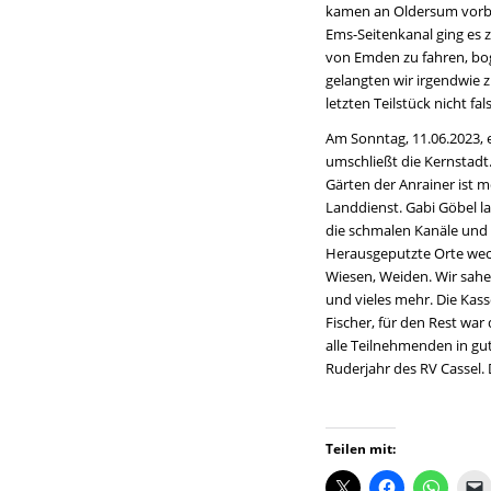
kamen an Oldersum vorbe
Ems-Seitenkanal ging es z
von Emden zu fahren, bog
gelangten wir irgendwie 
letzten Teilstück nicht fa
Am Sonntag, 11.06.2023, 
umschließt die Kernstadt.
Gärten der Anrainer ist 
Landdienst. Gabi Göbel l
die schmalen Kanäle und B
Herausgeputzte Orte wechs
Wiesen, Weiden. Wir sah
und vieles mehr. Die Kas
Fischer, für den Rest war
alle Teilnehmenden in gu
Ruderjahr des RV Cassel. D
Teilen mit: