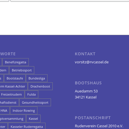
GWORTE
KONTAKT
vorsitz@rvcassel.de
Benefizregatta
dern
Betriebssport
s
Bootstaufe
Bundesliga
BOOTSHAUS
orm Kassel-Achter
Drachenboot
Auedamm 53
Freizeitrudern
Fulda
34121 Kassel
aftsdienst
Gesundheitssport
HNA
Indoor Rowing
POSTANSCHRIFT
uptversammlung
Kassel
Ruderverein Cassel 2010 e.V.
hter
Kasseler Ruderregatta