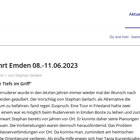
Aktue
Du bist hier:
Start
rt Emden 08.-11.06.2023
/
rn
von
Stephan Gerlach
 Tiefs im Griff“
erruderer wurde in den letzten Jahren immer wieder mal der Wunsch nach
anden geäußert. Der Vorschlag von Stephan Gerlach, als Alternative die
zu befahren, fand regen Zuspruch. Eine Tour in Friesland hatte zwei
m einem war es möglich beim Ruderverein in Emden Boote zu leihen und zu
art Stephan bereits vor Jahren vor Ort. Er konnte daher seine Planungen
auen. Die Vorbereitungen waren dennoch herausfordernd. Das Problem
n Wasserverbindungen vor Ort. Da konnte man, zumindest am heimischen
ie Orientierung verlieren. Als große Hilfe erwies sich hier Tanja Kurzenknabe