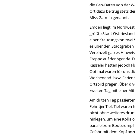
die Geo-Daten von der Wa
Ort dazu beitrug stets de
Miss Garmin genannt.
Emden liegt im Nordweste
größte Stadt Ostfriesland
einer Kreuzung von zwei 
es über den Stadtgraben 
Vereinzelt gab es Hinweis
Etappe auf der Agenda. 
Kasseler hatten jedoch Fl
Optimal waren für uns di
Wochenend- bzw. Ferienha
Ortsbild prägen. Über di
zweiten Tag mit einer Mi
Am dritten Tag passierten
Fehntjer Tief. Tief waren
nicht ohne weiteres drun
hinlegen, um eine Kollisi
parallel zum Bootsrumpf 
Gefahr mit dem Kopf anzu