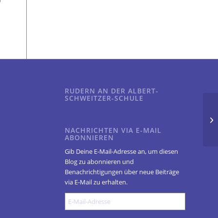
RUDERN AN DER ALBERT-
SCHWEITZER-SCHULE
NACHRICHTEN VIA E-MAIL
ABONNIEREN
Gib Deine E-Mail-Adresse an, um diesen
Blog zu abonnieren und
Benachrichtigungen über neue Beiträge
via E-Mail zu erhalten.
E-
Mail-
Adresse