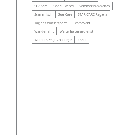
SG Stern
Social Events
Sommerstammtisch
Stammtisch
Star Care
STAR CARE Regatta
Tag des Wassersports
Teamevent
Wanderfahrt
Werterhaltungsdienst
Womens Ergo Challenge
Zissel