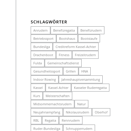
SCHLAGWÖRTER
Anrudern
Benefizregatta
Benefizrudern
Betriebssport
Bootshaus
Bootstaufe
Bundesliga
Creditreform Kassel-Achter
Drachenboot
Fitness
Freizeitrudern
Fulda
Gemeinschaftsdienst
Gesundheitssport
Grillen
HNA
Indoor Rowing
Jahreshauptversammlung
Kassel
Kassel-Achter
Kasseler Ruderregatta
Kurs
Meisterschaften
Midsommernachtsrudern
Natur
Neujahrsempfang
Nikolausrudern
Oberhof
RBL
Regatta
Rennrudern
Ruder-Bundesliga
Schnupperrudern