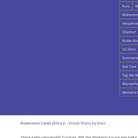
Kurs
M
Midsomme
Neujahrs
Oberhof
Ruder-Bu
SG Stern
Sommerst
Star Care
Tag des W
Wanderfa
Womens E
Ruderverein Cassel 2010 e.V. -
Enfold Theme by Kriesi
Diese Seite verwendet Cookies. Mit der Weiternutzung der Seit