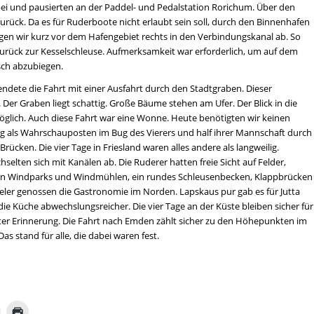
i und pausierten an der Paddel- und Pedalstation Rorichum. Über den
urück. Da es für Ruderboote nicht erlaubt sein soll, durch den Binnenhafen
en wir kurz vor dem Hafengebiet rechts in den Verbindungskanal ab. So
zurück zur Kesselschleuse. Aufmerksamkeit war erforderlich, um auf dem
lsch abzubiegen.
endete die Fahrt mit einer Ausfahrt durch den Stadtgraben. Dieser
 Der Graben liegt schattig. Große Bäume stehen am Ufer. Der Blick in die
möglich. Auch diese Fahrt war eine Wonne. Heute benötigten wir keinen
ag als Wahrschauposten im Bug des Vierers und half ihrer Mannschaft durch
rücken. Die vier Tage in Friesland waren alles andere als langweilig.
elten sich mit Kanälen ab. Die Ruderer hatten freie Sicht auf Felder,
en Windparks und Windmühlen, ein rundes Schleusenbecken, Klappbrücken
seler genossen die Gastronomie im Norden. Lapskaus pur gab es für Jutta
 die Küche abwechslungsreicher. Die vier Tage an der Küste bleiben sicher für
ter Erinnerung. Die Fahrt nach Emden zählt sicher zu den Höhepunkten im
as stand für alle, die dabei waren fest.