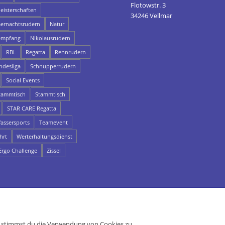
Flotowstr. 3
eisterschaften
34246 Vellmar
rnachtsrudern
Natur
empfang
Nikolausrudern
RBL
Regatta
Rennrudern
ndesliga
Schnupperrudern
Social Events
ammtisch
Stammtisch
STAR CARE Regatta
assersports
Teamevent
hrt
Werterhaltungsdienst
rgo Challenge
Zissel
e, stimmst du die Verwendung von Cookies zu.