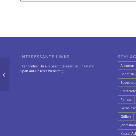
INTERESSANTE LINKS
SCHLA
Anrudern
Hier findest Du ein paar interessante Links! Viel
Fulda-Wanderfahrt
Spaß auf unserer Website :)
Benefizru
22./23. April 2023
Bootshau
Creditref
Fitness
Gemeinsch
Grillen
Jahresha
Kassel-Ac