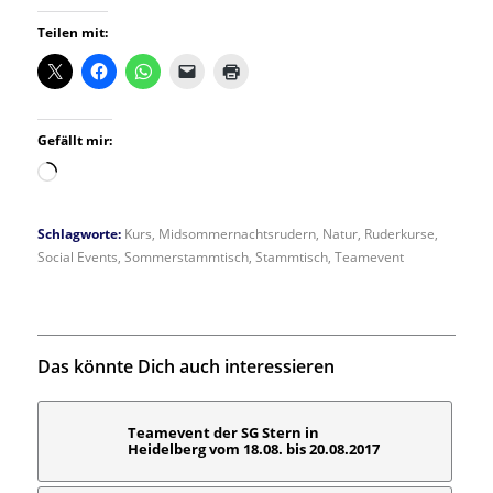
Teilen mit:
Gefällt mir:
Wird
geladen …
Schlagworte:
Kurs
,
Midsommernachtsrudern
,
Natur
,
Ruderkurse
,
Social Events
,
Sommerstammtisch
,
Stammtisch
,
Teamevent
Das könnte Dich auch interessieren
Teamevent der SG Stern in
Heidelberg vom 18.08. bis 20.08.2017