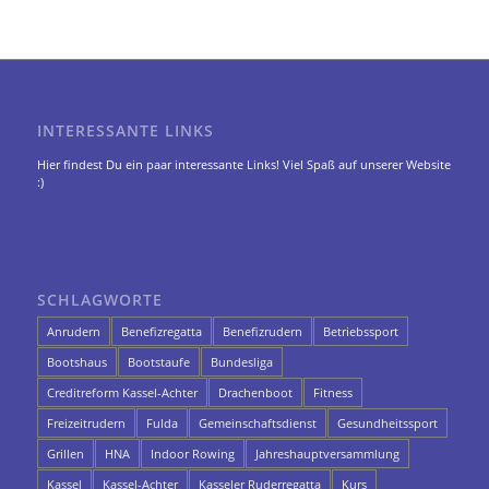
INTERESSANTE LINKS
Hier findest Du ein paar interessante Links! Viel Spaß auf unserer Website
:)
SCHLAGWORTE
Anrudern
Benefizregatta
Benefizrudern
Betriebssport
Bootshaus
Bootstaufe
Bundesliga
Creditreform Kassel-Achter
Drachenboot
Fitness
Freizeitrudern
Fulda
Gemeinschaftsdienst
Gesundheitssport
Grillen
HNA
Indoor Rowing
Jahreshauptversammlung
Kassel
Kassel-Achter
Kasseler Ruderregatta
Kurs