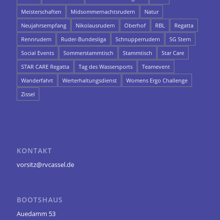
Meisterschaften
Midsommernachtsrudern
Natur
Neujahrsempfang
Nikolausrudern
Oberhof
RBL
Regatta
Rennrudern
Ruder-Bundesliga
Schnupperrudern
SG Stern
Social Events
Sommerstammtisch
Stammtisch
Star Care
STAR CARE Regatta
Tag des Wassersports
Teamevent
Wanderfahrt
Werterhaltungsdienst
Womens Ergo Challenge
Zissel
KONTAKT
vorsitz@rvcassel.de
BOOTSHAUS
Auedamm 53