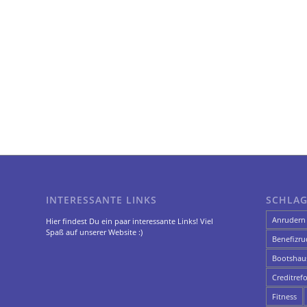
INTERESSANTE LINKS
SCHLA
Anrudern
Hier findest Du ein paar interessante Links! Viel
Spaß auf unserer Website :)
Benefizru
Bootshau
Creditref
Fitness