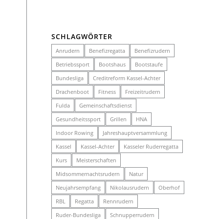
SCHLAGWÖRTER
Anrudern
Benefizregatta
Benefizrudern
Betriebssport
Bootshaus
Bootstaufe
Bundesliga
Creditreform Kassel-Achter
Drachenboot
Fitness
Freizeitrudern
Fulda
Gemeinschaftsdienst
Gesundheitssport
Grillen
HNA
Indoor Rowing
Jahreshauptversammlung
Kassel
Kassel-Achter
Kasseler Ruderregatta
Kurs
Meisterschaften
Midsommernachtsrudern
Natur
Neujahrsempfang
Nikolausrudern
Oberhof
RBL
Regatta
Rennrudern
Ruder-Bundesliga
Schnupperrudern