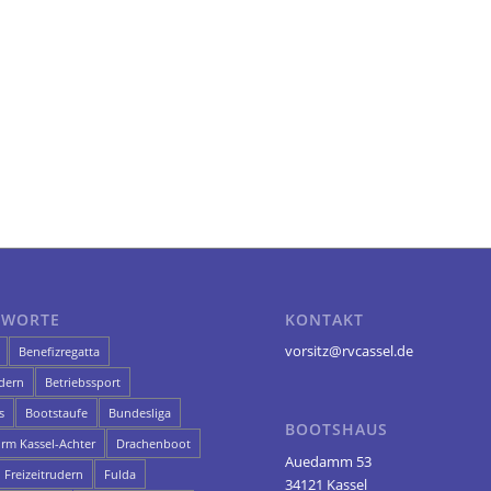
GWORTE
KONTAKT
vorsitz@rvcassel.de
Benefizregatta
dern
Betriebssport
s
Bootstaufe
Bundesliga
BOOTSHAUS
orm Kassel-Achter
Drachenboot
Auedamm 53
Freizeitrudern
Fulda
34121 Kassel