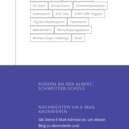
SG Stern
Social Events
Sommerstammtisch
Stammtisch
Star Care
STAR CARE Regatta
Tag des Wassersports
Teamevent
Wanderfahrt
Werterhaltungsdienst
Womens Ergo Challenge
Zissel
RUDERN AN DER ALBERT-
SCHWEITZER-SCHULE
NACHRICHTEN VIA E-MAIL
ABONNIEREN
Gib Deine E-Mail-Adresse an, um diesen
Blog zu abonnieren und