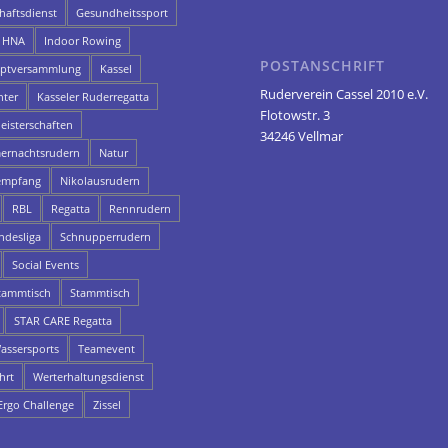
aftsdienst
Gesundheitssport
HNA
Indoor Rowing
POSTANSCHRIFT
uptversammlung
Kassel
Ruderverein Cassel 2010 e.V.
hter
Kasseler Ruderregatta
Flotowstr. 3
eisterschaften
34246 Vellmar
rnachtsrudern
Natur
empfang
Nikolausrudern
RBL
Regatta
Rennrudern
ndesliga
Schnupperrudern
Social Events
ammtisch
Stammtisch
STAR CARE Regatta
assersports
Teamevent
hrt
Werterhaltungsdienst
rgo Challenge
Zissel