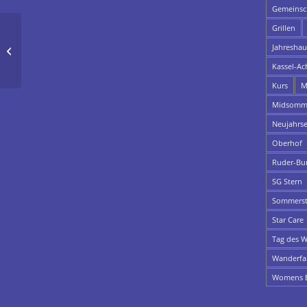
Gemeinsch
Grillen
Jahresha
Womens Ergo Challenge
Kassel-Ac
Kurs
M
Midsomme
Neujahrs
Oberhof
Ruder-Bu
SG Stern
Sommerst
Star Care
Tag des W
Wanderfa
Womens E