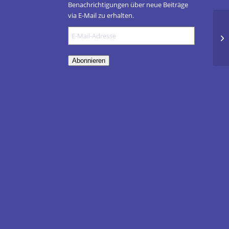
Benachrichtigungen über neue Beiträge
via E-Mail zu erhalten.
E-
Di
Mail-
Adresse
Abonnieren