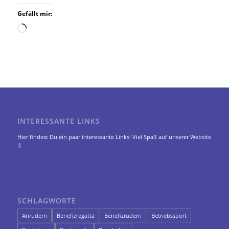
Gefällt mir:
Wird
geladen …
INTERESSANTE LINKS
Hier findest Du ein paar interessante Links! Viel Spaß auf unserer Website
:)
SCHLAGWORTE
Anrudern
Benefizregatta
Benefizrudern
Betriebssport