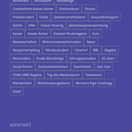
Bootshaus
Bootstaufe
Bundesliga
Creditreform Kassel-Achter
Drachenboot
Fitness
Freizeitrudern
Fulda
Gemeinschaftsdienst
Gesundheitssport
Grillen
HNA
Indoor Rowing
Jahreshauptversammlung
Kassel
Kassel-Achter
Kasseler Ruderregatta
Kurs
Meisterschaften
Midsommernachtsrudern
Natur
Neujahrsempfang
Nikolausrudern
Oberhof
RBL
Regatta
Rennrudern
Ruder-Bundesliga
Schnupperrudern
SG Stern
Social Events
Sommerstammtisch
Stammtisch
Star Care
STAR CARE Regatta
Tag des Wassersports
Teamevent
Wanderfahrt
Werterhaltungsdienst
Womens Ergo Challenge
Zissel
KONTAKT