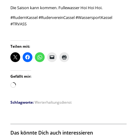
Die Saison kann kommen. Fullewasser Hoi Hoi Hoi.
#RudernKassel #RudervereinCassel #WassersportKassel
#TRVASS
Teilen mit:
Gefällt mir:
Wird
geladen …
Schlagworte:
Werterhaltungsdienst
Das könnte Dich auch interessieren