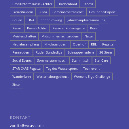
Creditreform Kassel-Achter
Drachenboot
Fitness
Freizeitrudern
Fulda
Gemeinschaftsdienst
Gesundheitssport
Grillen
HNA
Indoor Rowing
Jahreshauptversammlung
Kassel
Kassel-Achter
Kasseler Ruderregatta
Kurs
Meisterschaften
Midsommernachtsrudern
Natur
Neujahrsempfang
Nikolausrudern
Oberhof
RBL
Regatta
Rennrudern
Ruder-Bundesliga
Schnupperrudern
SG Stern
Social Events
Sommerstammtisch
Stammtisch
Star Care
STAR CARE Regatta
Tag des Wassersports
Teamevent
Wanderfahrt
Werterhaltungsdienst
Womens Ergo Challenge
Zissel
KONTAKT
vorsitz@rvcassel.de