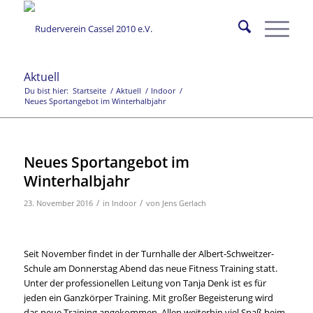
Aktuell
Du bist hier:
Startseite
/
Aktuell
/
Indoor
/
Neues Sportangebot im Winterhalbjahr
Neues Sportangebot im
Winterhalbjahr
/
/
23. November 2016
in
Indoor
von
Jens Gerlach
Seit November findet in der Turnhalle der Albert-Schweitzer-
Schule am Donnerstag Abend das neue Fitness Training statt.
Unter der professionellen Leitung von Tanja Denk ist es für
jeden ein Ganzkörper Training. Mit großer Begeisterung wird
das neue Training angekommen. Allen weiterhin viel Spaß beim