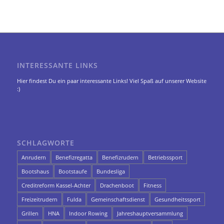
INTERESSANTE LINKS
Hier findest Du ein paar interessante Links! Viel Spaß auf unserer Website
:)
SCHLAGWORTE
Anrudern
Benefizregatta
Benefizrudern
Betriebssport
Bootshaus
Bootstaufe
Bundesliga
Creditreform Kassel-Achter
Drachenboot
Fitness
Freizeitrudern
Fulda
Gemeinschaftsdienst
Gesundheitssport
Grillen
HNA
Indoor Rowing
Jahreshauptversammlung