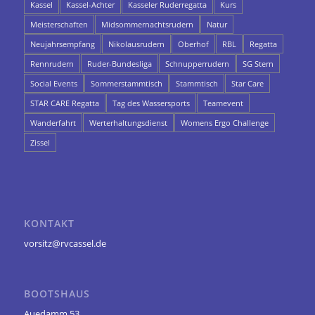
Kassel
Kassel-Achter
Kasseler Ruderregatta
Kurs
Meisterschaften
Midsommernachtsrudern
Natur
Neujahrsempfang
Nikolausrudern
Oberhof
RBL
Regatta
Rennrudern
Ruder-Bundesliga
Schnupperrudern
SG Stern
Social Events
Sommerstammtisch
Stammtisch
Star Care
STAR CARE Regatta
Tag des Wassersports
Teamevent
Wanderfahrt
Werterhaltungsdienst
Womens Ergo Challenge
Zissel
KONTAKT
vorsitz@rvcassel.de
BOOTSHAUS
Auedamm 53