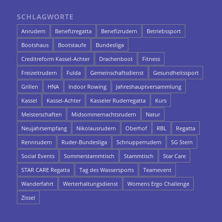
SCHLAGWORTE
Anrudern
Benefizregatta
Benefizrudern
Betriebssport
Bootshaus
Bootstaufe
Bundesliga
Creditreform Kassel-Achter
Drachenboot
Fitness
Freizeitrudern
Fulda
Gemeinschaftsdienst
Gesundheitssport
Grillen
HNA
Indoor Rowing
Jahreshauptversammlung
Kassel
Kassel-Achter
Kasseler Ruderregatta
Kurs
Meisterschaften
Midsommernachtsrudern
Natur
Neujahrsempfang
Nikolausrudern
Oberhof
RBL
Regatta
Rennrudern
Ruder-Bundesliga
Schnupperrudern
SG Stern
Social Events
Sommerstammtisch
Stammtisch
Star Care
STAR CARE Regatta
Tag des Wassersports
Teamevent
Wanderfahrt
Werterhaltungsdienst
Womens Ergo Challenge
Zissel