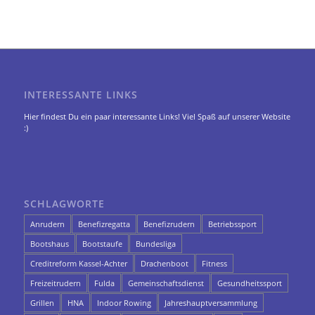
INTERESSANTE LINKS
Hier findest Du ein paar interessante Links! Viel Spaß auf unserer Website
:)
SCHLAGWORTE
Anrudern
Benefizregatta
Benefizrudern
Betriebssport
Bootshaus
Bootstaufe
Bundesliga
Creditreform Kassel-Achter
Drachenboot
Fitness
Freizeitrudern
Fulda
Gemeinschaftsdienst
Gesundheitssport
Grillen
HNA
Indoor Rowing
Jahreshauptversammlung