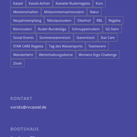
Kassel
Kassel-Achter
Kasseler Ruderregatta
Kurs
Meisterschaften
Midsommernachtsrudern
Natur
Neujahrsempfang
Nikolausrudern
Oberhof
RBL
Regatta
Rennrudern
Ruder-Bundesliga
Schnupperrudern
SG Stern
Social Events
Sommerstammtisch
Stammtisch
Star Care
STAR CARE Regatta
Tag des Wassersports
Teamevent
Wanderfahrt
Werterhaltungsdienst
Womens Ergo Challenge
Zissel
KONTAKT
vorsitz@rvcassel.de
BOOTSHAUS