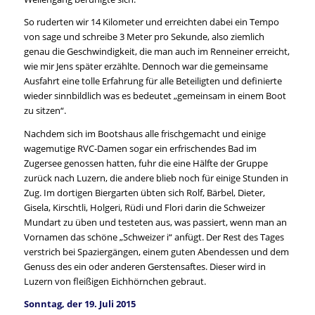
So ruderten wir 14 Kilometer und erreichten dabei ein Tempo
von sage und schreibe 3 Meter pro Sekunde, also ziemlich
genau die Geschwindigkeit, die man auch im Renneiner erreicht,
wie mir Jens später erzählte. Dennoch war die gemeinsame
Ausfahrt eine tolle Erfahrung für alle Beteiligten und definierte
wieder sinnbildlich was es bedeutet „gemeinsam in einem Boot
zu sitzen“.
Nachdem sich im Bootshaus alle frischgemacht und einige
wagemutige RVC-Damen sogar ein erfrischendes Bad im
Zugersee genossen hatten, fuhr die eine Hälfte der Gruppe
zurück nach Luzern, die andere blieb noch für einige Stunden in
Zug. Im dortigen Biergarten übten sich Rolf, Bärbel, Dieter,
Gisela, Kirschtli, Holgeri, Rüdi und Flori darin die Schweizer
Mundart zu üben und testeten aus, was passiert, wenn man an
Vornamen das schöne „Schweizer i“ anfügt. Der Rest des Tages
verstrich bei Spaziergängen, einem guten Abendessen und dem
Genuss des ein oder anderen Gerstensaftes. Dieser wird in
Luzern von fleißigen Eichhörnchen gebraut.
Sonntag, der 19. Juli 2015