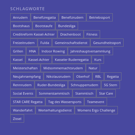
SCHLAGWORTE
Anrudern
Benefizregatta
Benefizrudern
Betriebssport
Bootshaus
Bootstaufe
Bundesliga
Creditreform Kassel-Achter
Drachenboot
Fitness
Freizeitrudern
Fulda
Gemeinschaftsdienst
Gesundheitssport
Grillen
HNA
Indoor Rowing
Jahreshauptversammlung
Kassel
Kassel-Achter
Kasseler Ruderregatta
Kurs
Meisterschaften
Midsommernachtsrudern
Natur
Neujahrsempfang
Nikolausrudern
Oberhof
RBL
Regatta
Rennrudern
Ruder-Bundesliga
Schnupperrudern
SG Stern
Social Events
Sommerstammtisch
Stammtisch
Star Care
STAR CARE Regatta
Tag des Wassersports
Teamevent
Wanderfahrt
Werterhaltungsdienst
Womens Ergo Challenge
Zissel