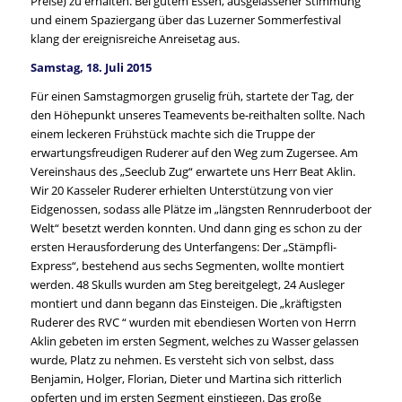
Preise) zu erhalten. Bei gutem Essen, ausgelassener Stimmung
und einem Spaziergang über das Luzerner Sommerfestival
klang der ereignisreiche Anreisetag aus.
Samstag, 18. Juli 2015
Für einen Samstagmorgen gruselig früh, startete der Tag, der
den Höhepunkt unseres Teamevents be-reithalten sollte. Nach
einem leckeren Frühstück machte sich die Truppe der
erwartungsfreudigen Ruderer auf den Weg zum Zugersee. Am
Vereinshaus des „Seeclub Zug“ erwartete uns Herr Beat Aklin.
Wir 20 Kasseler Ruderer erhielten Unterstützung von vier
Eidgenossen, sodass alle Plätze im „längsten Rennruderboot der
Welt“ besetzt werden konnten. Und dann ging es schon zu der
ersten Herausforderung des Unterfangens: Der „Stämpfli-
Express“, bestehend aus sechs Segmenten, wollte montiert
werden. 48 Skulls wurden am Steg bereitgelegt, 24 Ausleger
montiert und dann begann das Einsteigen. Die „kräftigsten
Ruderer des RVC “ wurden mit ebendiesen Worten von Herrn
Aklin gebeten im ersten Segment, welches zu Wasser gelassen
wurde, Platz zu nehmen. Es versteht sich von selbst, dass
Benjamin, Holger, Florian, Dieter und Martina sich ritterlich
opferten und im ersten Segment einstiegen. Das große