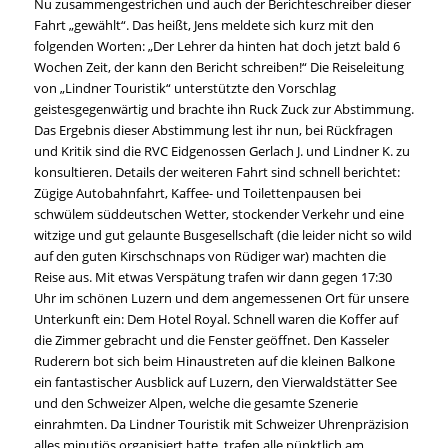
Nu zusammengestrichen und auch der Berichteschreiber dieser
Fahrt „gewählt“. Das heißt, Jens meldete sich kurz mit den
folgenden Worten: „Der Lehrer da hinten hat doch jetzt bald 6
Wochen Zeit, der kann den Bericht schreiben!“ Die Reiseleitung
von „Lindner Touristik“ unterstützte den Vorschlag
geistesgegenwärtig und brachte ihn Ruck Zuck zur Abstimmung.
Das Ergebnis dieser Abstimmung lest ihr nun, bei Rückfragen
und Kritik sind die RVC Eidgenossen Gerlach J. und Lindner K. zu
konsultieren. Details der weiteren Fahrt sind schnell berichtet:
Zügige Autobahnfahrt, Kaffee- und Toilettenpausen bei
schwülem süddeutschen Wetter, stockender Verkehr und eine
witzige und gut gelaunte Busgesellschaft (die leider nicht so wild
auf den guten Kirschschnaps von Rüdiger war) machten die
Reise aus. Mit etwas Verspätung trafen wir dann gegen 17:30
Uhr im schönen Luzern und dem angemessenen Ort für unsere
Unterkunft ein: Dem Hotel Royal. Schnell waren die Koffer auf
die Zimmer gebracht und die Fenster geöffnet. Den Kasseler
Ruderern bot sich beim Hinaustreten auf die kleinen Balkone
ein fantastischer Ausblick auf Luzern, den Vierwaldstätter See
und den Schweizer Alpen, welche die gesamte Szenerie
einrahmten. Da Lindner Touristik mit Schweizer Uhrenpräzision
alles minutiös organisiert hatte, trafen alle pünktlich am