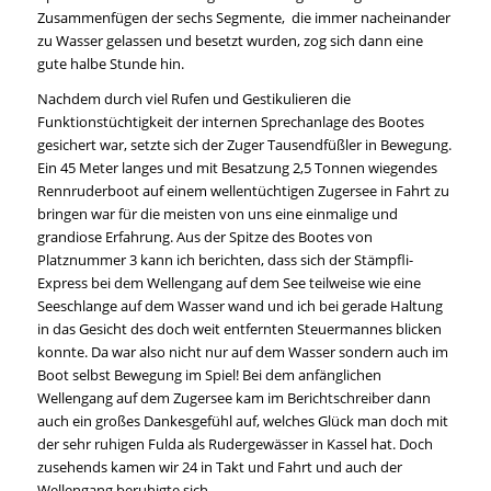
Zusammenfügen der sechs Segmente, die immer nacheinander
zu Wasser gelassen und besetzt wurden, zog sich dann eine
gute halbe Stunde hin.
Nachdem durch viel Rufen und Gestikulieren die
Funktionstüchtigkeit der internen Sprechanlage des Bootes
gesichert war, setzte sich der Zuger Tausendfüßler in Bewegung.
Ein 45 Meter langes und mit Besatzung 2,5 Tonnen wiegendes
Rennruderboot auf einem wellentüchtigen Zugersee in Fahrt zu
bringen war für die meisten von uns eine einmalige und
grandiose Erfahrung. Aus der Spitze des Bootes von
Platznummer 3 kann ich berichten, dass sich der Stämpfli-
Express bei dem Wellengang auf dem See teilweise wie eine
Seeschlange auf dem Wasser wand und ich bei gerade Haltung
in das Gesicht des doch weit entfernten Steuermannes blicken
konnte. Da war also nicht nur auf dem Wasser sondern auch im
Boot selbst Bewegung im Spiel! Bei dem anfänglichen
Wellengang auf dem Zugersee kam im Berichtschreiber dann
auch ein großes Dankesgefühl auf, welches Glück man doch mit
der sehr ruhigen Fulda als Rudergewässer in Kassel hat. Doch
zusehends kamen wir 24 in Takt und Fahrt und auch der
Wellengang beruhigte sich.