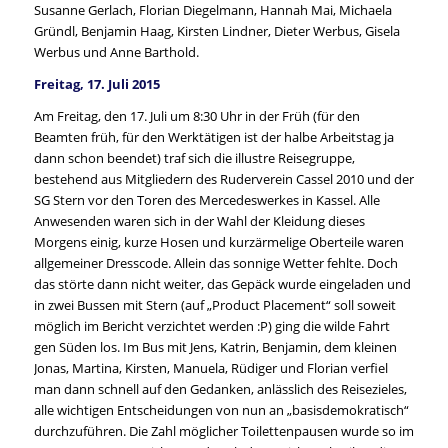
Susanne Gerlach, Florian Diegelmann, Hannah Mai, Michaela
Gründl, Benjamin Haag, Kirsten Lindner, Dieter Werbus, Gisela
Werbus und Anne Barthold.
Freitag, 17. Juli 2015
Am Freitag, den 17. Juli um 8:30 Uhr in der Früh (für den
Beamten früh, für den Werktätigen ist der halbe Arbeitstag ja
dann schon beendet) traf sich die illustre Reisegruppe,
bestehend aus Mitgliedern des Ruderverein Cassel 2010 und der
SG Stern vor den Toren des Mercedeswerkes in Kassel. Alle
Anwesenden waren sich in der Wahl der Kleidung dieses
Morgens einig, kurze Hosen und kurzärmelige Oberteile waren
allgemeiner Dresscode. Allein das sonnige Wetter fehlte. Doch
das störte dann nicht weiter, das Gepäck wurde eingeladen und
in zwei Bussen mit Stern (auf „Product Placement“ soll soweit
möglich im Bericht verzichtet werden :P) ging die wilde Fahrt
gen Süden los. Im Bus mit Jens, Katrin, Benjamin, dem kleinen
Jonas, Martina, Kirsten, Manuela, Rüdiger und Florian verfiel
man dann schnell auf den Gedanken, anlässlich des Reisezieles,
alle wichtigen Entscheidungen von nun an „basisdemokratisch“
durchzuführen. Die Zahl möglicher Toilettenpausen wurde so im