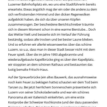
Luzerner Bahnhofsplatz ein, wo uns eine Stadtführerin bereits
erwartete. Etwas ängstlich mag der ein oder die andere zu dem
sich verfinsternden Himmel und den dicken Regenwolken
aufgeblickt haben, die sich da über unseren Köpfen
zusammenzogen. Der bescheidene Berichtschreiber träumte
sich in diesem Moment schon in eine warme Bierstube… Doch
das Wetter hielt und besserte sich im Verlauf der Führung
beständig, sodass alle trocken und bei bester Laune blieben.
Und so erfuhren wir allerlei wissenswertes über das schöne
Luzern, so u.a., dass man in dieser Stadt besser nicht mit dem
Feuer spielt. Über die im Jahre 1993 abgebrannte und
wiederaufgebaute Kapellbrücke ging es über den Kapellplatz,
wir stoppten an dem schönen Rathaus und bestaunten das
lustig bemalte Fritschi-Haus.
Auf der Spreuerbrücke (ein altes Bauwerk, das ausnahmsweise
noch kein Feuer zu beklagen hatte) schauten wir dem Tod beim
Tanzen zu. Bei jetzt herrlichem Sonnenschein präsentierte sich
Luzern von seiner Schokoladenseite und war ein schönes
Panorama als wir italienisch einkehrten, um eine erste
Kostprobe der Schweizer Kochkünste (und der dazu passenden