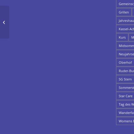
Gemeinsch
Grillen
Fotos vom
Jahresha
Neujahrsempfang 2015
in Körle
Kassel-Ac
Kurs
M
Midsomme
Neujahrs
Oberhof
Ruder-Bu
SG Stern
Sommerst
Star Care
Tag des W
Wanderfa
Womens E