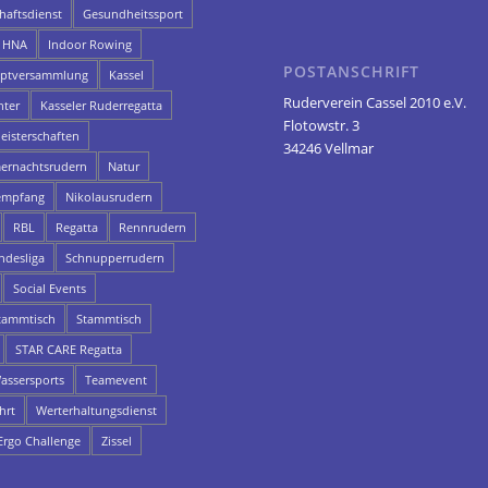
aftsdienst
Gesundheitssport
HNA
Indoor Rowing
POSTANSCHRIFT
uptversammlung
Kassel
Ruderverein Cassel 2010 e.V.
hter
Kasseler Ruderregatta
Flotowstr. 3
eisterschaften
34246 Vellmar
rnachtsrudern
Natur
empfang
Nikolausrudern
RBL
Regatta
Rennrudern
ndesliga
Schnupperrudern
Social Events
ammtisch
Stammtisch
STAR CARE Regatta
assersports
Teamevent
hrt
Werterhaltungsdienst
rgo Challenge
Zissel