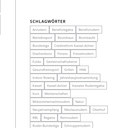
SCHLAGWÖRTER
Anrudern
Benefizregatta
Benefizrudern
Betriebssport
Bootshaus
Bootstaufe
Bundesliga
Creditreform Kassel-Achter
Drachenboot
Fitness
Freizeitrudern
Fulda
Gemeinschaftsdienst
Gesundheitssport
Grillen
HNA
Indoor Rowing
Jahreshauptversammlung
Kassel
Kassel-Achter
Kasseler Ruderregatta
Kurs
Meisterschaften
Midsommernachtsrudern
Natur
Neujahrsempfang
Nikolausrudern
Oberhof
RBL
Regatta
Rennrudern
Ruder-Bundesliga
Schnupperrudern