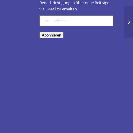
Benachrichtigungen über neue Beiträge
via E-Mail zu erhalten.
E-
Rü
Mail-
20
Adresse
Abonnieren