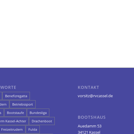
GWORTE
KONTAKT
vorsitz@rvcassel.de
Benefizregatta
dern
Betriebssport
s
Bootstaufe
Bundesliga
BOOTSHAUS
orm Kassel-Achter
Drachenboot
Auedamm 53
Freizeitrudern
Fulda
34121 Kassel