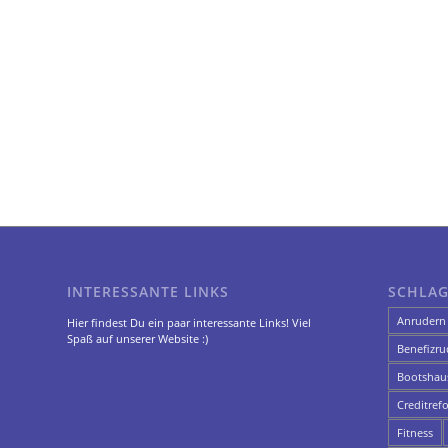
INTERESSANTE LINKS
SCHLA
Anrudern
Hier findest Du ein paar interessante Links! Viel
Spaß auf unserer Website :)
Benefizru
Bootshau
Creditref
Fitness