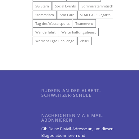
SG Stern
Social Events
Sommerstammtisch
Stammtisch
Star Care
STAR CARE Regatta
Tag des Wassersports
Teamevent
Wanderfahrt
Werterhaltungsdienst
Womens Ergo Challenge
Zissel
RUDERN AN DER ALBERT-
SCHWEITZER-SCHULE
NACHRICHTEN VIA E-MAIL
ABONNIEREN
Gib Deine E-Mail-Adresse an, um diesen
Blog zu abonnieren und