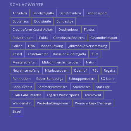
SCHLAGWORTE
Anrudern
Benefizregatta
Benefizrudern
Betriebssport
Bootshaus
Bootstaufe
Bundesliga
Creditreform Kassel-Achter
Drachenboot
Fitness
Freizeitrudern
Fulda
Gemeinschaftsdienst
Gesundheitssport
Grillen
HNA
Indoor Rowing
Jahreshauptversammlung
Kassel
Kassel-Achter
Kasseler Ruderregatta
Kurs
Meisterschaften
Midsommernachtsrudern
Natur
Neujahrsempfang
Nikolausrudern
Oberhof
RBL
Regatta
Rennrudern
Ruder-Bundesliga
Schnupperrudern
SG Stern
Social Events
Sommerstammtisch
Stammtisch
Star Care
STAR CARE Regatta
Tag des Wassersports
Teamevent
Wanderfahrt
Werterhaltungsdienst
Womens Ergo Challenge
Zissel