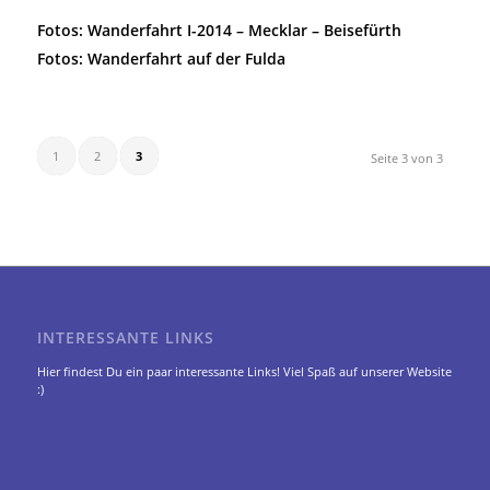
Fotos: Wanderfahrt I-2014 – Mecklar – Beisefürth
Fotos: Wanderfahrt auf der Fulda
1
2
3
Seite 3 von 3
INTERESSANTE LINKS
Hier findest Du ein paar interessante Links! Viel Spaß auf unserer Website
:)